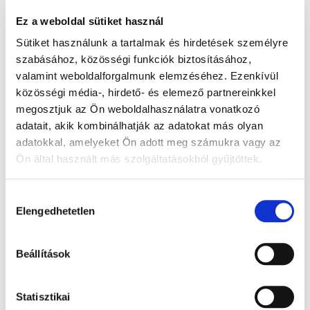
Ez a weboldal sütiket használ
Sütiket használunk a tartalmak és hirdetések személyre
szabásához, közösségi funkciók biztosításához,
Gelatinekapseln
valamint weboldalforgalmunk elemzéséhez. Ezenkívül
közösségi média-, hirdető- és elemező partnereinkkel
megosztjuk az Ön weboldalhasználatra vonatkozó
adatait, akik kombinálhatják az adatokat más olyan
adatokkal, amelyeket Ön adott meg számukra vagy az
Ön által használt más szolgáltatásokból gyűjtöttek.
Hozzájárulás
Elengedhetetlen
kiválasztása
Beállítások
Statisztikai