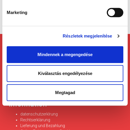
Mini-Kapselfüller 24
Marketing
Részletek megjelenítése
Mindennek a megengedése
Kontakt
Kiválasztás engedélyezése
Telefon: +36 1 450-0897
Grüne Nummer: +36 80 200-351
Email:
patikapack@patikapack.com
Addresse: 1139 Budapest, Üteg u. 49.
Megtagad
Information
datenschutzerklrung
Rechtserklärung
Lieferung und Bezahlung