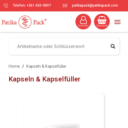
Telefon: +361 450-0897
patikapack@patikapack.com
Togg
Anmelden
Warenkorb
navig
Home
/
Kapseln & Kapselfüller
Kapseln & Kapselfüller