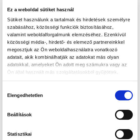
Ez a weboldal sütiket használ
Sütiket használunk a tartalmak és hirdetések személyre
szabásához, közösségi funkciók biztosításához,
valamint weboldalforgalmunk elemzéséhez. Ezenkívül
közösségi média-, hirdető- és elemező partnereinkkel
megosztjuk az Ön weboldalhasználatra vonatkozó
adatait, akik kombinálhatják az adatokat más olyan
adatokkal, amelyeket Ön adott meg számukra vagy az
Ön által használt más szolgáltatásokból gyűjtöttek.
Dosierbecher - 2,5 - 20 ml, 100x
Hozzájárulás
Elengedhetetlen
kiválasztása
0.0600 EUR + MwSt.
(Bruttopreis 0.0762 EUR )
Beállítások
Auf Lager
Stck.
KORB
Statisztikai