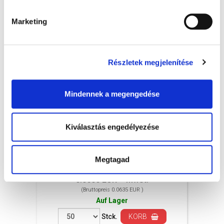
Marketing
Részletek megjelenítése
Mindennek a megengedése
Kiválasztás engedélyezése
Messlöffel - 10-30 ml, 50x
Megtagad
0.0500 EUR + MwSt.
(Bruttopreis 0.0635 EUR )
Auf Lager
Stck.
KORB