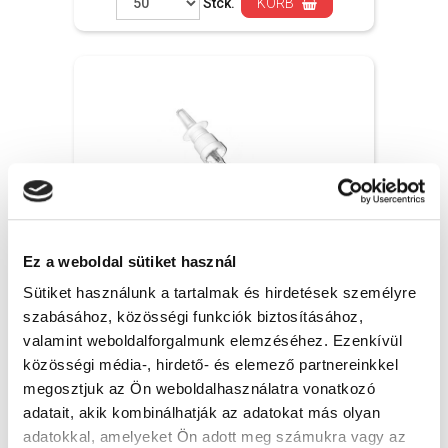
Stck.
KORB
Ez a weboldal sütiket használ
Sütiket használunk a tartalmak és hirdetések személyre
szabásához, közösségi funkciók biztosításához,
Nasenspraypumpe GZ - Ø 18 mm, weiß, 20x
valamint weboldalforgalmunk elemzéséhez. Ezenkívül
közösségi média-, hirdető- és elemező partnereinkkel
0.4200 EUR + MwSt.
megosztjuk az Ön weboldalhasználatra vonatkozó
(Bruttopreis 0.5334 EUR )
adatait, akik kombinálhatják az adatokat más olyan
Auf Lager
adatokkal, amelyeket Ön adott meg számukra vagy az