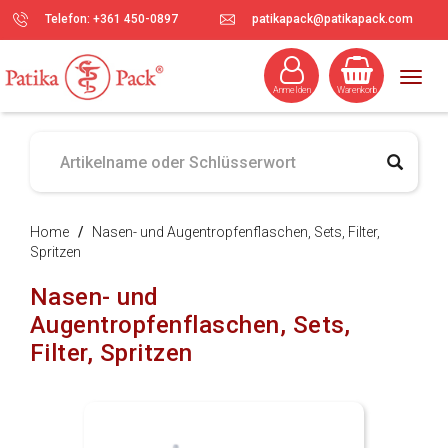
Telefon: +361 450-0897
patikapack@patikapack.com
Togg
Anmelden
Warenkorb
navig
Home
/
Nasen- und Augentropfenflaschen, Sets, Filter,
Spritzen
Nasen- und
Augentropfenflaschen, Sets,
Filter, Spritzen