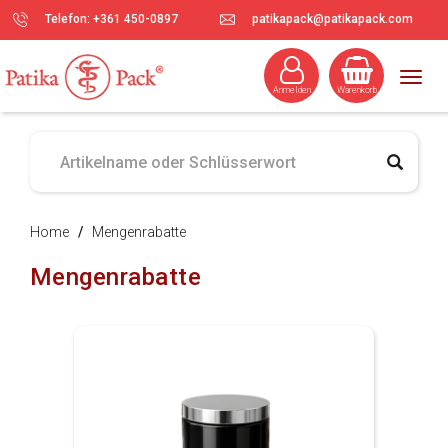
Telefon: +361 450-0897
patikapack@patikapack.com
Togg
Anmelden
Warenkorb
navig
Home
/
Mengenrabatte
Mengenrabatte