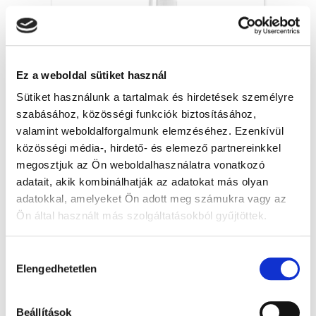
Ez a weboldal sütiket használ
Sütiket használunk a tartalmak és hirdetések személyre
szabásához, közösségi funkciók biztosításához,
valamint weboldalforgalmunk elemzéséhez. Ezenkívül
közösségi média-, hirdető- és elemező partnereinkkel
Halsspray-Pumpenkappe - lang, 55 mm - Ø
18 mm, weiß, 20x
megosztjuk az Ön weboldalhasználatra vonatkozó
Mengenrabatt!
adatait, akik kombinálhatják az adatokat más olyan
0.2900 EUR + MwSt.
adatokkal, amelyeket Ön adott meg számukra vagy az
(Bruttopreis 0.3683 EUR )
Ön által használt más szolgáltatásokból gyűjtöttek.
Auf Lager
Stck.
KORB
Hozzájárulás
Elengedhetetlen
kiválasztása
Beállítások