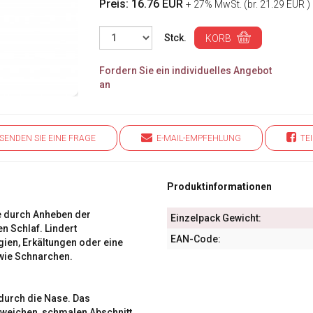
Preis: 16.76 EUR
+ 27% MwSt. (br. 21.29 EUR )
Stck.
KORB
Fordern Sie ein individuelles Angebot
an
ENDEN SIE EINE FRAGE
E-MAIL-EMPFEHLUNG
TEI
Produktinformationen
e durch Anheben der
Einzelpack Gewicht:
n Schlaf. Lindert
EAN-Code:
gien, Erkältungen oder eine
wie Schnarchen.
 durch die Nase. Das
 weichen, schmalen Abschnitt