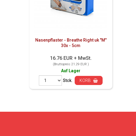
Nasenpflaster - Breathe Right uk "M"
30x - 5cm
16.76 EUR + MwSt.
(Bruttopreis 21.29 EUR )
Auf Lager
Stck.
KORB