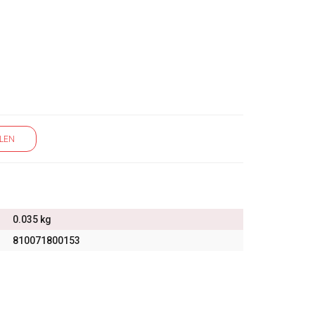
LEN
0.035 kg
810071800153