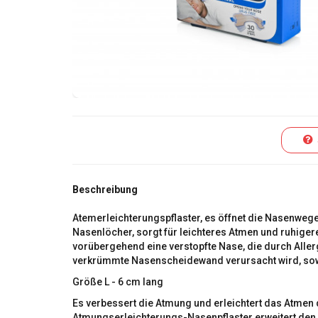
S
Beschreibung
Atemerleichterungspflaster, es öffnet die Nasenweg
Nasenlöcher, sorgt für leichteres Atmen und ruhigere
vorübergehend eine verstopfte Nase, die durch Aller
verkrümmte Nasenscheidewand verursacht wird, so
Größe L - 6 cm lang
Es verbessert die Atmung und erleichtert das Atmen
Atmungserleichterungs-Nasenpflaster erweitert den