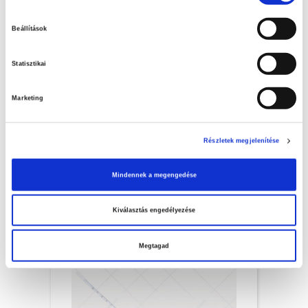
kiválasztása
Beállítások
Statisztikai
Marketing
Aräometer geeicht 70-80 %
Részletek megjelenítése
218.92 EUR + MwSt.
Mindennek a megengedése
(Bruttopreis 278.03 EUR )
Auf Lager
Kiválasztás engedélyezése
Stck.
KORB
Megtagad