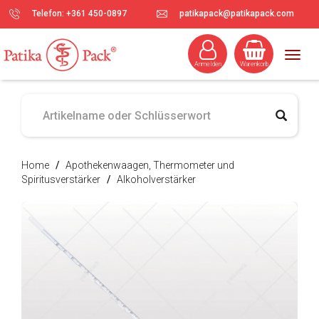
Telefon: +361 450-0897
patikapack@patikapack.com
Togg
Anmelden
Warenkorb
navig
Home
/
Apothekenwaagen, Thermometer und
Spiritusverstärker
/
Alkoholverstärker