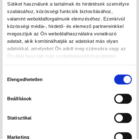
Sütiket használunk a tartalmak és hirdetések személyre
szabásához, közösségi funkciók biztosításához,
valamint weboldalforgalmunk elemzéséhez. Ezenkívül
közösségi média-, hirdető- és elemező partnereinkkel
megosztjuk az Ön weboldalhasználatra vonatkozó
adatait, akik kombinálhatják az adatokat más olyan
adatokkal, amelyeket Ön adott meg számukra vagy az
Ön által használt más szolgáltatásokból gyűjtöttek.
Becherglas - niedrige Form 25ml
Hozzájárulás
1.65 EUR + MwSt.
Elengedhetetlen
kiválasztása
(Bruttopreis 2.10 EUR )
Auf Lager
Beállítások
Stck.
KORB
Statisztikai
Marketing