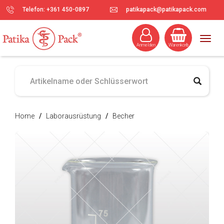
Telefon: +361 450-0897
patikapack@patikapack.com
Togg
Anmelden
Warenkorb
navig
Home
/
Laborausrüstung
/
Becher