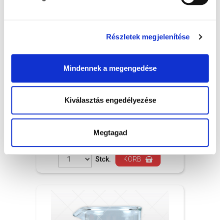
Részletek megjelenítése
Mindennek a megengedése
Becherglas - niedrige Form 50ml
Kiválasztás engedélyezése
1.89 EUR + MwSt.
Megtagad
(Bruttopreis 2.40 EUR )
Auf Lager
Stck.
KORB