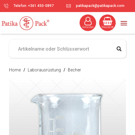
Telefon: +361 450-0897
patikapack@patikapack.com
Togg
Anmelden
Warenkorb
navig
Home
/
Laborausrüstung
/
Becher