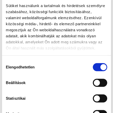
Sütiket használunk a tartalmak és hirdetések személyre
szabásához, közösségi funkciók biztosításához,
valamint weboldalforgalmunk elemzéséhez. Ezenkívül
közösségi média-, hirdető- és elemező partnereinkkel
megosztjuk az Ön weboldalhasználatra vonatkozó
adatait, akik kombinálhatják az adatokat más olyan
adatokkal, amelyeket Ön adott meg számukra vagy az
Ön által használt más szolgáltatásokból gyűjtöttek.
Becherglas -hohe Form 25ml
Hozzájárulás
1.77 EUR + MwSt.
Elengedhetetlen
kiválasztása
(Bruttopreis 2.25 EUR )
Auf Lager
Beállítások
Stck.
KORB
Statisztikai